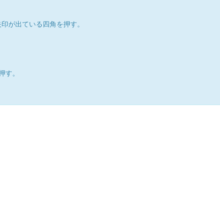
矢印が出ている四角を押す。
押す。